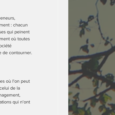
reneurs, 
ement : chacun 
nses qui peinent 
oment où toutes 
ociété 
ue de contourner.
es où l'on peut 
elui de la 
énagement, 
tions qui n'ont 