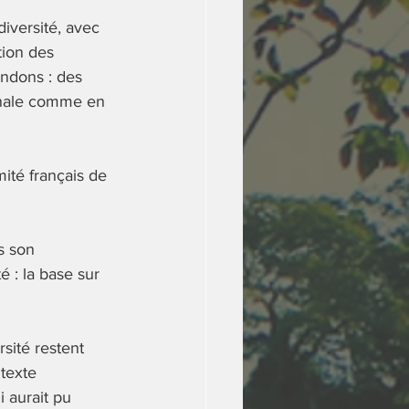
diversité, avec 
tion des 
ndons : des 
gonale comme en 
ité français de 
s son 
é : la base sur 
sité restent 
texte 
 aurait pu 