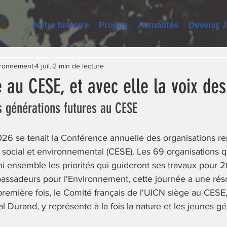
Notre histoire
Projets
Actualités
Devenir 
ironnement
4 juil.
2 min de lecture
 au CESE, et avec elle la voix des
 générations futures au CESE
2026 se tenait la Conférence annuelle des organisations r
social et environnemental (CESE). Les 69 organisations 
éfini ensemble les priorités qui guideront ses travaux pour
assadeurs pour l'Environnement, cette journée a une ré
 première fois, le Comité français de l'UICN siège au CESE,
al Durand, y représente à la fois la nature et les jeunes g