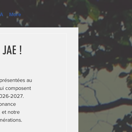
JA
More
 JAE !
eprésentées au 
qui composent 
 2026-2027. 
sonance 
 et notre 
énérations.