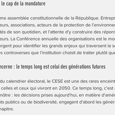
r le cap de la mandature
ème assemblée constitutionnelle de la République. Entrep
lteurs, associations, acteurs de la protection de l'environn
ités de son quotidien, et l'attente d'y construire des répo
leurs. La Conférence annuelle des organisations est le m
rgent pour identifier les grands enjeux qui traversent la s
es controverses que l'institution choisit de traiter plutôt q
cerne : le temps long est celui des générations futures
u calendrier électoral, le CESE est une des rares enceint
 celles et ceux qui vivront en 2050. Ce temps long, c'est c
e nôtre : les décisions prises aujourd'hui, en matière d'am
s publics ou de biodiversité, engagent d'abord les généra
apitre.