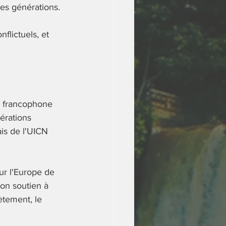
nes générations.
flictuels, et 
n francophone 
érations 
is de l'UICN 
r l'Europe de 
on soutien à 
ètement, le 