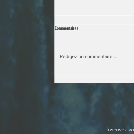
Commentaires
Rédigez un commentaire...
Wildlife trafficking in France: a
generation already at work
Inscrivez-v