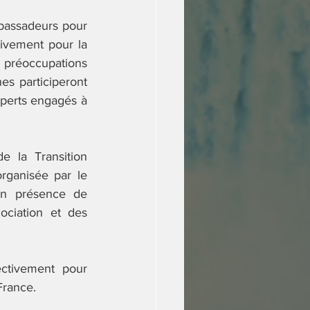
bassadeurs pour 
ivement pour la 
réoccupations 
s participeront 
xperts engagés à 
 la Transition 
rganisée par le 
en présence de 
ciation et des 
ectivement pour 
France. 