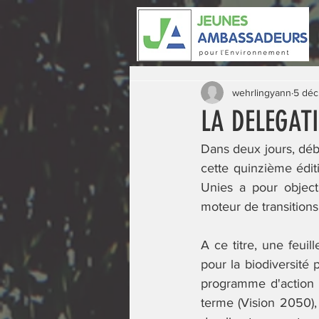
wehrlingyann
5 déc
LA DELEGATI
Dans deux jours, déb
cette quinzième éditi
Unies a pour objecti
moteur de transitions 
A ce titre, une feui
pour la biodiversité 
programme d'action p
terme (Vision 2050), 