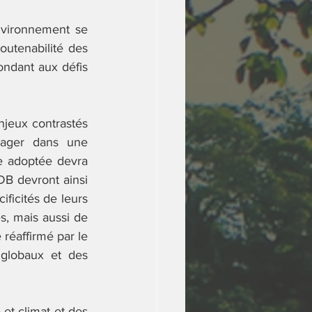
vironnement se 
utenabilité des 
ondant aux défis 
njeux contrastés 
ager dans une 
te adoptée devra 
B devront ainsi 
icités de leurs 
, mais aussi de 
 réaffirmé par le 
globaux et des 
et climat et des 