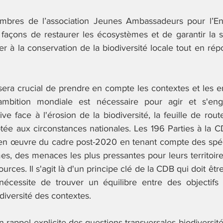
mbres de l’association Jeunes Ambassadeurs pour l’En
 façons de restaurer les écosystèmes et de garantir la so
er à la conservation de la biodiversité locale tout en rép
sera crucial de prendre en compte les contextes et les e
mbition mondiale est nécessaire pour agir et s'eng
tive face à l'érosion de la biodiversité, la feuille de rou
ée aux circonstances nationales. Les 196 Parties à la CD
 en œuvre du cadre post-2020 en tenant compte des spécif
s, des menaces les plus pressantes pour leurs territoires
rces. Il s'agit là d'un principe clé de la CDB qui doit être
nécessite de trouver un équilibre entre des objectifs 
diversité des contextes.
n rappel explicite des questions transversales biodiversité 