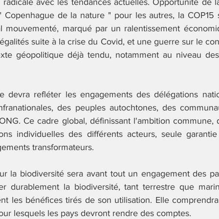
e radicale avec les tendances actuelles. Opportunité de l
 " Copenhague de la nature " pour les autres, la COP15 s
nal mouvementé, marqué par un ralentissement économiq
galités suite à la crise du Covid, et une guerre sur le co
xte géopolitique déjà tendu, notamment au niveau des 
te devra refléter les engagements des délégations natio
infranationales, des peuples autochtones, des communau
 ONG. Ce cadre global, définissant l'ambition commune, do
ons individuelles des différents acteurs, seule garantie
gements transformateurs. 
r la biodiversité sera avant tout un engagement des par
ser durablement la biodiversité, tant terrestre que marin
t les bénéfices tirés de son utilisation. Elle comprendra 
pour lesquels les pays devront rendre des comptes.