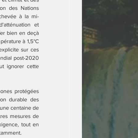
on des Nations 
chevée à la mi-
atténuation et 
fer bien en deçà 
pérature à 1,5°C 
plicite sur ces 
ondial post-2020 
t ignorer cette 
zones protégées 
on durable des 
'une centaine de 
res mesures de 
igence, tout en 
notamment. 