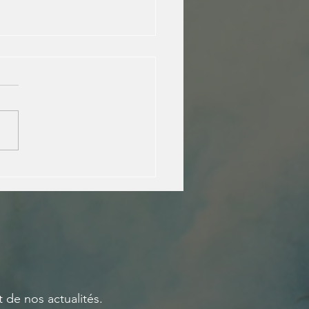
entre au CESE, et avec elle la voix
E !
t de nos actualités.