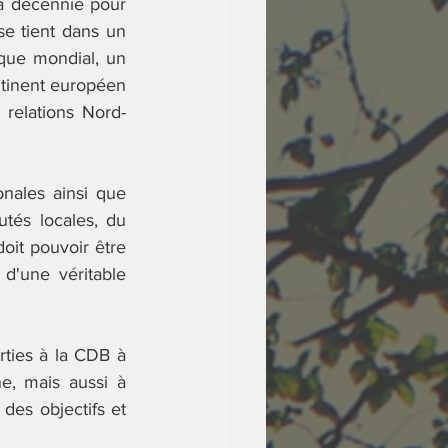
a décennie pour 
e tient dans un 
ue mondial, un 
ntinent européen 
relations Nord-
nales ainsi que 
tés locales, du 
it pouvoir être 
 d'une véritable 
ties à la CDB à 
e, mais aussi à 
des objectifs et 