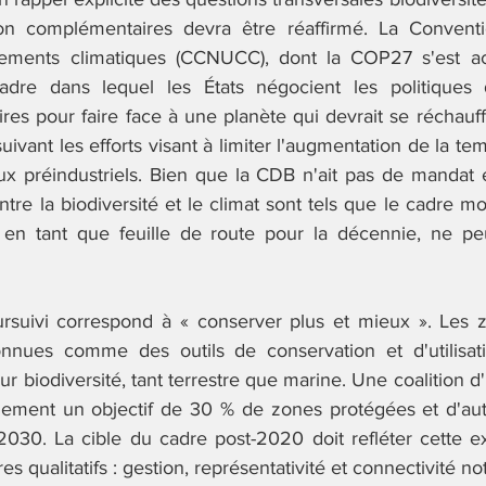
tion complémentaires devra être réaffirmé. La Conventi
gements climatiques (CCNUCC), dont la COP27 s'est a
dre dans lequel les États négocient les politiques d'
res pour faire face à une planète qui devrait se réchauf
uivant les efforts visant à limiter l'augmentation de la tem
x préindustriels. Bien que la CDB n'ait pas de mandat ex
entre la biodiversité et le climat sont tels que le cadre m
, en tant que feuille de route pour la décennie, ne peu
ursuivi correspond à « conserver plus et mieux ». Les 
nnues comme des outils de conservation et d'utilisati
r biodiversité, tant terrestre que marine. Une coalition d
lement un objectif de 30 % de zones protégées et d'aut
 2030. La cible du cadre post-2020 doit refléter cette ex
res qualitatifs : gestion, représentativité et connectivité 