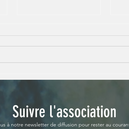
La jeunesse au cœur de la lutte contre le
L'UICN 
trafic d'espèces : les JAE au colloque de
des JA
Beauval
Suivre l'association
ous à notre newsletter de diffusion pour rester au couran