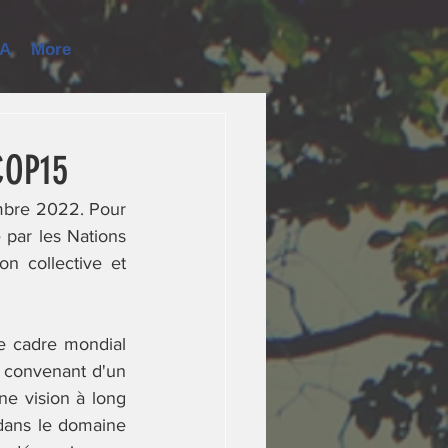
JA
More
COP15
mbre 2022. Pour 
 par les Nations 
n collective et 
e cadre mondial 
n convenant d'un 
e vision à long 
 dans le domaine 