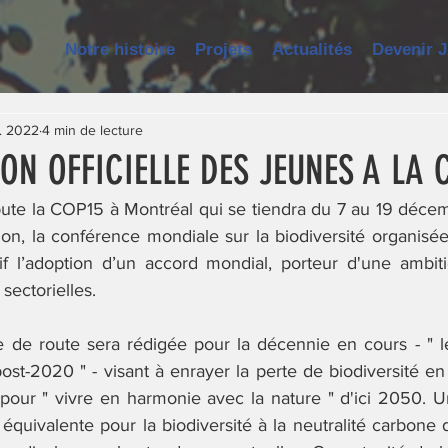
Notre histoire
Projets
Actualités
Devenir 
. 2022
4 min de lecture
ON OFFICIELLE DES JEUNES A LA 
ute la COP15 à Montréal qui se tiendra du 7 au 19 déce
on, la conférence mondiale sur la biodiversité organisée
f l’adoption d’un accord mondial, porteur d'une ambitio
sectorielles. 
lle de route sera rédigée pour la décennie en cours - " l
post-2020 " - visant à enrayer la perte de biodiversité e
our " vivre en harmonie avec la nature " d'ici 2050. Un
équivalente pour la biodiversité à la neutralité carbone