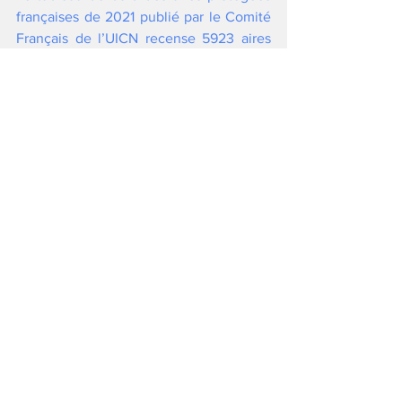
françaises de 2021
 publié par le Comité 
Français de l’UICN recense 5923 aires 
protégées représentant 34,7% de son 
territoire, soit 34,9% de nos océans, 
mers et littoraux et 32,4% des terres. 
Une stratégie contestée
Les ONG de défense de la nature, telles 
que FNE, Greenpeace, Oceana, Bloom 
ont rapidement signalé leur déception 
face au manque d’ambition de la SNAP 
et la limite des outils légaux pour veiller 
à la conservation des écosystèmes. En 
particulier, le 
Comité Français de l’UICN 
et le 
Comité National de la Biodiversité 
(CNB) ont manifesté la nécessité de 
corréler les objectifs quantitatifs à des 